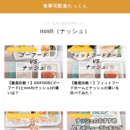
食事宅配食たっくん
― CATEGORY ―
nosh（ナッシュ）
GOFOOD（ゴーフード）
nosh（ナッシュ）
【徹底比較！】GOFOOD(ゴー
【徹底比較！】フィットフー
フード)とnosh(ナッシュ)の違
ドホームとナッシュの違いを
いは？
比べてみた！
Muscle Deli（マッスルデリ）
nosh（ナッシュ）