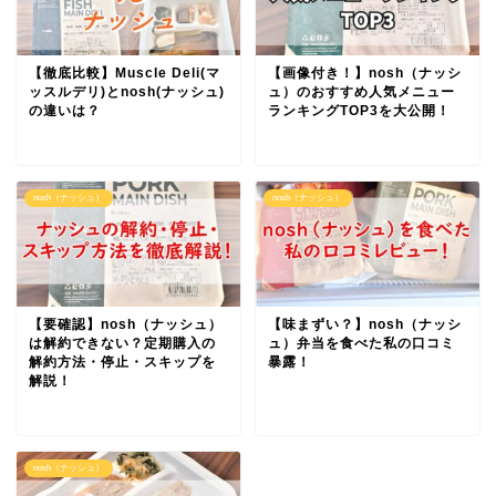
【徹底比較】Muscle Deli(マ
【画像付き！】nosh（ナッシ
ッスルデリ)とnosh(ナッシュ)
ュ）のおすすめ人気メニュー
の違いは？
ランキングTOP3を大公開！
nosh（ナッシュ）
nosh（ナッシュ）
【要確認】nosh（ナッシュ）
【味まずい？】nosh（ナッシ
は解約できない？定期購入の
ュ）弁当を食べた私の口コミ
解約方法・停止・スキップを
暴露！
解説！
nosh（ナッシュ）